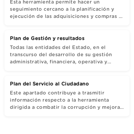
Esta herramienta permite hacer un
seguimiento cercano a la planificación y
ejecución de las adquisiciones y compras a
realizar por la empresa,
Plan de Gestión y resultados
Todas las entidades del Estado, en el
transcurso del desarrollo de su gestión
administrativa, financiera, operativa y
comercial deben otorgar prelación a las
condiciones del saber y el hacer, ejercer
esfuerzos permanentes para sacar avante
Plan del Servicio al Ciudadano
proyectos de calidad y de mejoramiento
Este apartado contribuye a trasmitir
continuo e impulsar resultados medidos a
información respecto a la herramienta
través de índices de eficienci
dirigida a combatir la corrupción y mejorar
la atención al ciudadano en la Empresa
EAAAY. Se contempla en el Plan
Anticorrupción y atención al ciudadano del