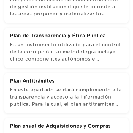
de gestión institucional que le permite a
las áreas proponer y materializar los
compromisos y responsabilidades en
términos de resultados concretos y
medibles frente al cumplimiento de los
Plan de Transparencia y Ética Pública
objetivos institucionales.
Es un instrumento utilizado para el control
de la corrupción, su metodología incluye
cinco componentes autónomos e
independientes, que contienen parámetros
y soporte normativo propio y un sexto
componente que contempla iniciativas
Plan Antitrámites
adicionales.
En este apartado se dará cumplimiento a la
transparencia y acceso a la información
pública. Para la cual, el plan antitrámites
permitirá combatir la corrupción y mejorar
la atención al ciudadano en la Empresa de
Alcantarillado, Aseo y Acueducto de Yopal.
Plan anual de Adquisiciones y Compras