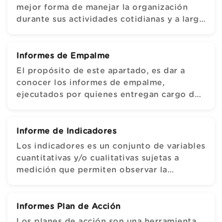
mejor forma de manejar la organización
durante sus actividades cotidianas y a largo
plazo, sirve para que exista una adecuada
concordancia y coherencia entre todos los
diversos componentes de la empresa.
Informes de Empalme
El propósito de este apartado, es dar a
conocer los informes de empalme,
ejecutados por quienes entregan cargo de
Gerente en la Empresa EAAAY en cada
vigencia, con el fin de generar evidencias
de las actividades desempeñadas por cada
Informe de Indicadores
uno.
Los indicadores es un conjunto de variables
cuantitativas y/o cualitativas sujetas a
medición que permiten observar la
situación y las tendencias de cambio
generadas en
Informes Plan de Acción
Los planes de acción son una herramienta