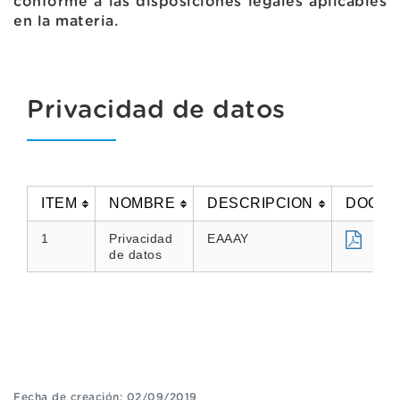
conforme a las disposiciones legales aplicables
en la materia.
Privacidad de datos
ITEM
NOMBRE
DESCRIPCION
DOCU
1
Privacidad
EAAAY
de datos
Fecha de creación: 02/09/2019