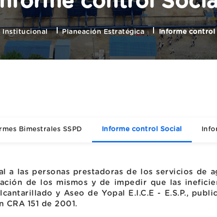
Informe control Socia
Institucional
Planeación Estratégica
Informe control
ormes Bimestrales SSPD
Informe control Social
Info
ial a las personas prestadoras de los servicios de
ción de los mismos y de impedir que las ineficien
cantarillado y Aseo de Yopal E.I.C.E - E.S.P., publi
ón CRA 151 de 2001.