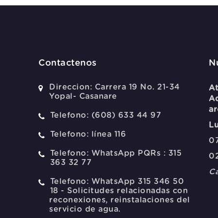
Contactenos
N
Direccion:
Carrera 19 No. 21-34
At
Yopal- Casanare
Ad
ar
Telefono:
(608) 633 44 97
Lu
Telefono:
línea 116
07
Telefono:
WhatsApp PQRs : 315
0
363 32 77
Ca
Telefono:
WhatsApp 315 346 50
18 - Solicitudes relacionadas con
reconexiones, reinstalaciones del
servicio de agua.