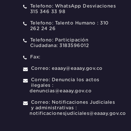
Telefono:
WhatsApp Desviaciones
315 346 33 98
Telefono:
Talento Humano : 310
262 24 26
Telefono:
Participación
Ciudadana: 3183596012
Fax:
Correo:
eaaay@eaaay.gov.co
Correo:
Denuncia los actos
ilegales :
denuncias@eaaay.gov.co
Correo:
Notificaciones Judiciales
y administrativas :
notificacionesjudiciales@eaaay.gov.co